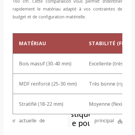
160 cm. Cette comparaison vous permet d’identifier
rapidement le matériau adapté à vos contraintes de
budget et de configuration matérielle.
MATÉRIAU
STABILITÉ (FLEXI
Bois massif (30-40 mm)
Excellente (très rigid
MDF renforcé (25-30 mm)
Très bonne (rigide s
Stratifié (18-22 mm)
Moyenne (flexion po
Compara